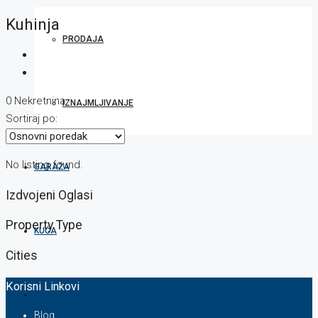
Kuhinja
PRODAJA
0 Nekretnina
IZNAJMLJIVANJE
Sortiraj po:
No listing found.
GARAŽA
Izdvojeni Oglasi
Property Type
KUĆA
Cities
Korisni Linkovi
POSLOVNI PROSTOR
Blog