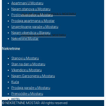
Apartmani U Mostaru
Najam stanova u Mostaru
IZNAJMLJIVANJE STANOVA U MOSTARU
Poslovni prostor u Mostaru
Prodaja apartmana u Mostar
Iznajmljivanje garaže u Mostaru
Najam vikendica u Blagaju
PRODAJA STANOVA U MOSTARU
Nekretnine Mostar
Nekretnine
STAN NA DAN
Stanovi u Mostaru
Stan na dan u Mostaru
Vikendice u Mostaru
Najam Garsonjera u Mostaru
VIKENDICA
Kuća
Prodaja garaže u Mostaru
Prenoćište u Mostaru
HOTEL
© NEKRETNINE MOSTAR- All rights reserved