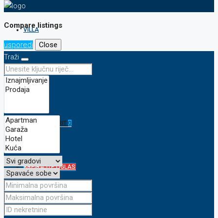
Compare listings
VILLA
usporedi
Close
Traži
KONTAKT
FAVORIT
0
KREIRAJTE OGLAS