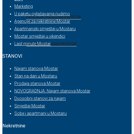
Marketing
U paketu oglašavanja nudimo
PRODAJA: POSLOVNI PROSTOR
Agencije za nekretnine Mostar
Apartmanski smještaj u Mostaru
Mostar smještaj u vikendici
Last minute Mostar
NAJAM: POSLOVNI PROSTOR
STANOVI
Najam stanova Mostar
SKLADIŠTE / HALA
Stan na dan u Mostaru
Prodaja stanova Mostar
NOVOGRADNJA: Najam stanova Mostar
SOBA
Dvosobni stanovi za najam
Smještaj Mostar
Sobe i apartmani u Mostaru
STAN
Nekretnine