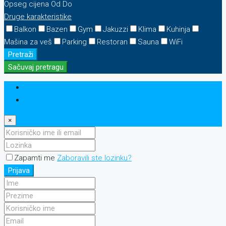
Opseg cijena
Od
Do
Druge karakteristike
Balkon
Bazen
Gym
Jakuzzi
Klima
Kuhinja
Mašina za veš
Parking
Restoran
Sauna
WiFi
Pretraži
Sačuvaj pretragu
Prijava
Registriraj se
×
Zapamti me
Zaboravili ste lozinku?
Prijava