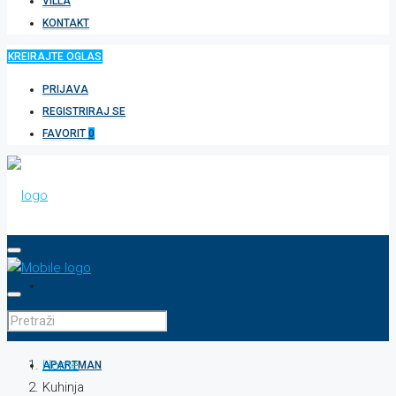
VILLA
KONTAKT
KREIRAJTE OGLAS
PRIJAVA
REGISTRIRAJ SE
FAVORIT
0
HOME
Home
APARTMAN
Kuhinja