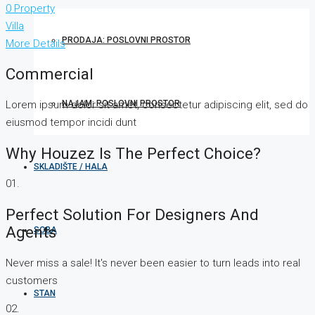
0 Property
Villa
PRODAJA: POSLOVNI PROSTOR
More Details
Commercial
NAJAM: POSLOVNI PROSTOR
Lorem ipsum dolor sit amet, consectetur adipiscing elit, sed do
eiusmod tempor incidi dunt
Why Houzez Is The Perfect Choice?
SKLADIŠTE / HALA
01.
Perfect Solution For Designers And
Agents
SOBA
Never miss a sale! It's never been easier to turn leads into real
customers
STAN
02.