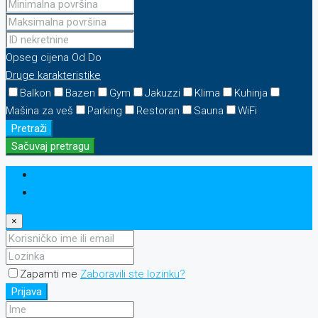
Opseg cijena
Od
Do
Druge karakteristike
Balkon
Bazen
Gym
Jakuzzi
Klima
Kuhinja
Mašina za veš
Parking
Restoran
Sauna
WiFi
Pretraži
Sačuvaj pretragu
Prijava
Registriraj se
×
Zapamti me
Zaboravili ste lozinku?
Prijava