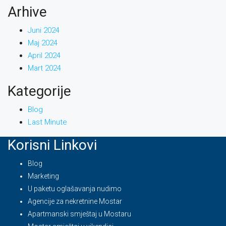
Arhive
Juni 2024
Maj 2024
April 2024
Mart 2024
Kategorije
Blog
Last Minute
Korisni Linkovi
Blog
Marketing
U paketu oglašavanja nudimo
Agencije za nekretnine Mostar
Apartmanski smještaj u Mostaru