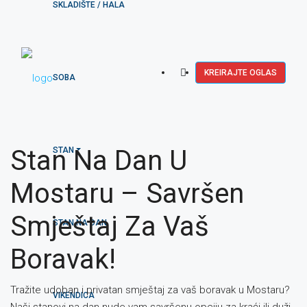
SKLADIŠTE / HALA
KREIRAJTE OGLAS
SOBA
Stan Na Dan U
STAN
Mostaru – Savršen
Smještaj Za Vaš
STAN NA DAN
Boravak!
Tražite udoban i privatan smještaj za vaš boravak u Mostaru?
VIKENDICA