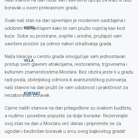
Naši stanovi na dan nude vam savršenu opciju za kraći ili duži
boravak u ovom prekrasnom gradu.
Svaki naš stan na dan opremljen je modernim sadržajima i
HOTEL
udobnim namještajem kako bi vam pružio osjećaj kao kod
kuće. Sobe su prostrane, svijetle i uredne, pružajući vam
savršeni prostor za odmor nakon istraživanja grada.
Naša lokacija u centru grada omogućuje vam jednostavan
VILLA
pristup svim glavnim atrakcijama, restoranima, trgovinama i
kulturnim znamenitostima Mostara. Bez obzira jeste li u gradu
radi posla, obiteljskog odmora ili avanturističkog putovanja,
naši stanovi na dan pružit će vam udobnost i praktičnost za
KONTAKT
nezaboravan boravak.
Cijene naših stanova na dan prilagođene su svakom budžetu,
a nudimo i posebne popuste za dulje boravke. Rezervirajte
svoj stan na dan u Mostaru već danas i pripremite se za
ugodan i bezbrižan boravak u srcu ovog bajkovitog grada!