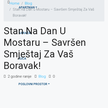
Home
Blog
APARTMAN
Stan na Dan u Mostaru – Savršen Smještaj Za Vaš
Boravak!
Stan Na Dan U
GARAŽA
Mostaru – Savršen
Smještaj Za Vaš
KUĆA
Boravak!
2 godine ranije
Blog
0
POSLOVNI PROSTOR